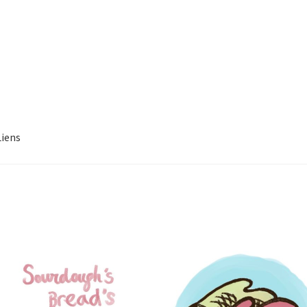
Liens
ux: Coloriages
Carton d’invitation inauguration
Commentaires
Fa
Rapport d’Activités Créateliers
Reportage Dessiné
Salon Nautique