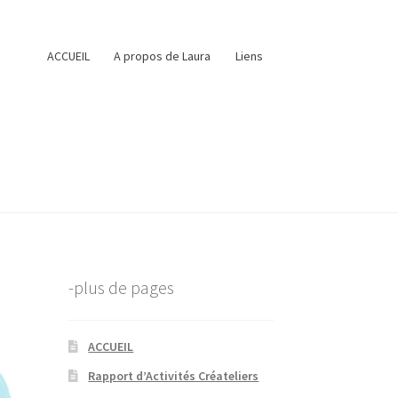
ACCUEIL
A propos de Laura
Liens
ire-part Steampunk
Le Levain
Liens
 du Léman
Tarifs et détails
-plus de pages
ACCUEIL
Rapport d’Activités Créateliers